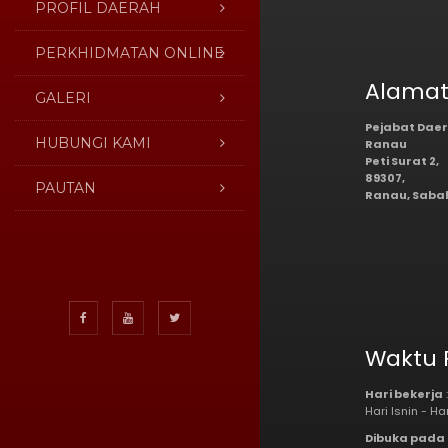
PROFIL DAERAH
PERKHIDMATAN ONLINE
Alama
GALERI
Pejabat Dae
HUBUNGI KAMI
Ranau
Peti Surat 2,
89307,
PAUTAN
Ranau, Saba
Waktu 
Hari bekerja
:
Hari Isnin - H
Dibuka pada