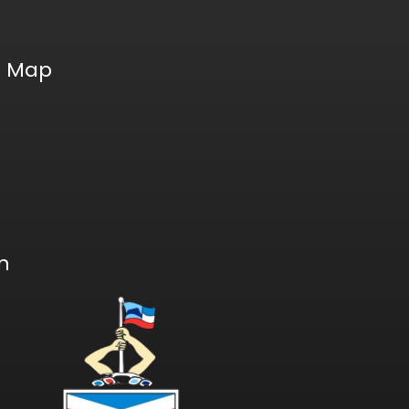
e Map
an