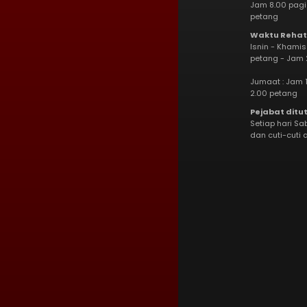
Jam 8.00 pagi
petang
Waktu Rehat
Isnin - Khamis
petang - Jam 
Jumaat : Jam 1
2.00 petang
Pejabat ditu
Setiap hari Sa
dan cuti-cuti