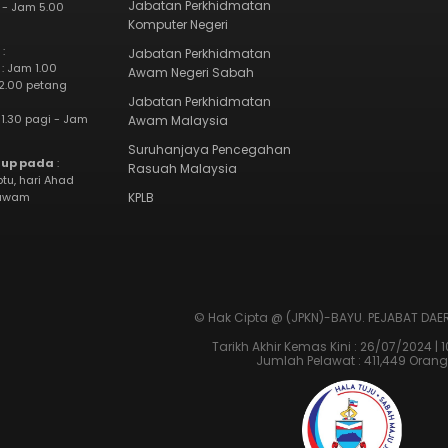
Jabatan Perkhidmatan
 - Jam 5.00
Komputer Negeri
:
Jabatan Perkhidmatan
 : Jam 1.00
Awam Negeri Sabah
2.00 petang
Jabatan Perkhidmatan
1.30 pagi - Jam
Awam Malaysia
Suruhanjaya Pencegahan
tup pada
:
Rasuah Malaysia
btu, hari Ahad
 awam
KPLB
© Hak Cipta @ (JPKN)-BAYU.
PEJABAT DAE
Tarikh Akhir Kemas Kini : 26/07/2024 | 
Jumlah Pelawat : 411,449 Orang