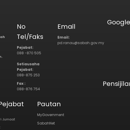
Googl
t
No
Email
Tel/Faks
rah
Email:
pd.ranau@sabah.gov.my
Pejabat:
088 -870 505
h.
Setiausaha
Pejabat:
088-875 253
Pensijil
Fax :
088-876 754
Pejabat
Pautan
MyGovernment
ari Jumaat
SabahNet
: