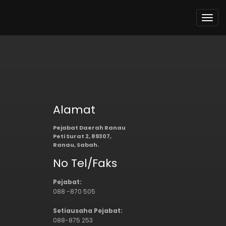
Togg
navi
Alamat
Pejabat Daerah Ranau
Peti Surat 2, 89307,
Ranau, Sabah.
No Tel/Faks
Pejabat:
088 -870 505
Setiausaha Pejabat:
088-875 253