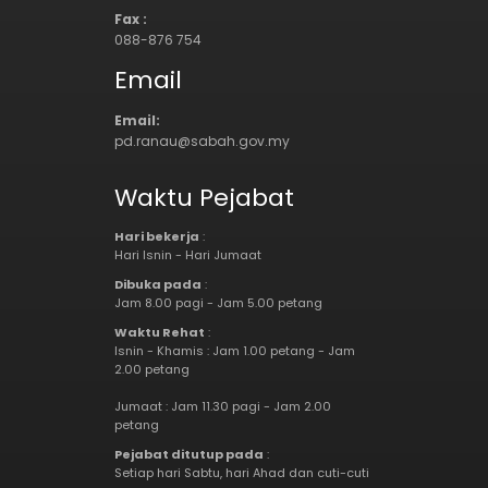
Fax :
088-876 754
Email
Email:
pd.ranau@sabah.gov.my
Waktu Pejabat
Hari bekerja
:
Hari Isnin - Hari Jumaat
Dibuka pada
:
Jam 8.00 pagi - Jam 5.00 petang
Waktu Rehat
:
Isnin - Khamis : Jam 1.00 petang - Jam
2.00 petang
Jumaat : Jam 11.30 pagi - Jam 2.00
petang
Pejabat ditutup pada
:
Setiap hari Sabtu, hari Ahad dan cuti-cuti