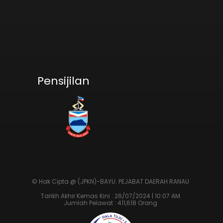
Pensijilan
© Hak Cipta @ (JPKN)-BAYU.
PEJABAT DAERAH RANAU
Tarikh Akhir Kemas Kini : 26/07/2024 | 10:07 AM
Jumlah Pelawat : 411,618 Orang