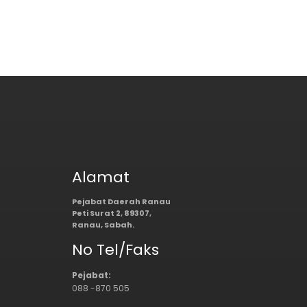
Alamat
Pejabat Daerah Ranau
Peti Surat 2, 89307,
Ranau, Sabah.
No Tel/Faks
Pejabat:
088 -870 505